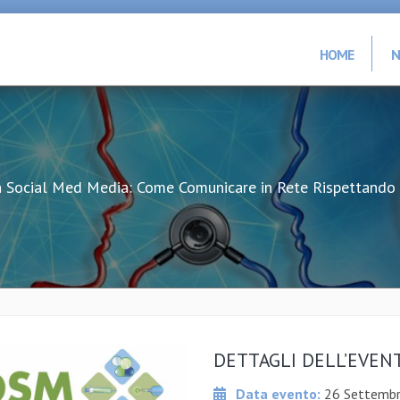
HOME
N
 Social Med Media: Come Comunicare in Rete Rispettando l
DETTAGLI DELL’EVEN
Data evento:
26 Settemb