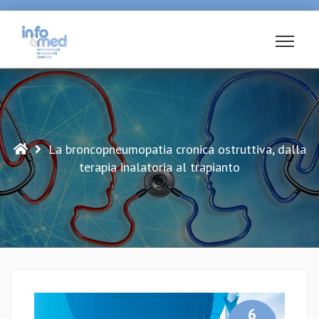
Vai
al
contenuto
La broncopneumopatia cronica ostruttiva, dalla
terapia inalatoria al trapianto
6